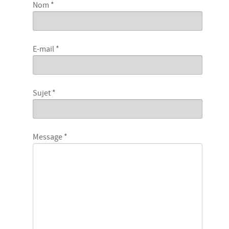
Nom
*
E-mail
*
Sujet
*
Message
*