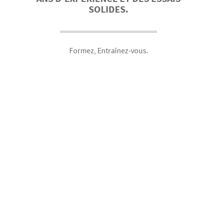
SOLIDES.
Formez, Entraînez-vous.
Il n'a jamais été plus opportun et impressionnant
de servir ceux qui ont besoin de votre
préparation.
FORMEZ