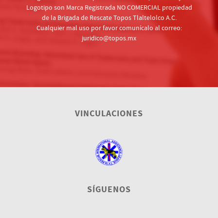
Logotipo son Marca Registrada NO COMERCIAL propiedad
de la Brigada de Rescate Topos Tlaltelolco A.C.
Cualquier mal uso por favor comunícalo al correo:
juridico@topos.mx
VINCULACIONES
SÍGUENOS