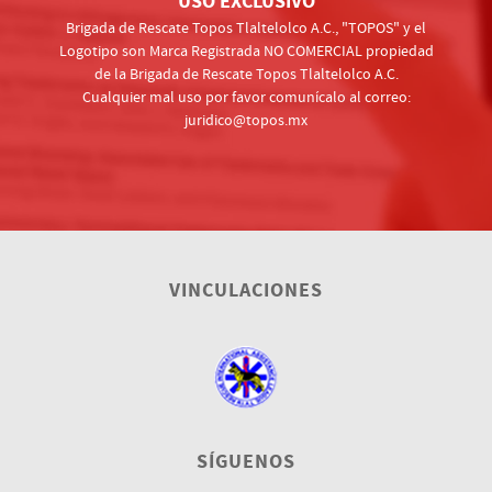
USO EXCLUSIVO
Brigada de Rescate Topos Tlaltelolco A.C., "TOPOS" y el
Logotipo son Marca Registrada NO COMERCIAL propiedad
de la Brigada de Rescate Topos Tlaltelolco A.C.
Cualquier mal uso por favor comunícalo al correo:
juridico@topos.mx
VINCULACIONES
SÍGUENOS