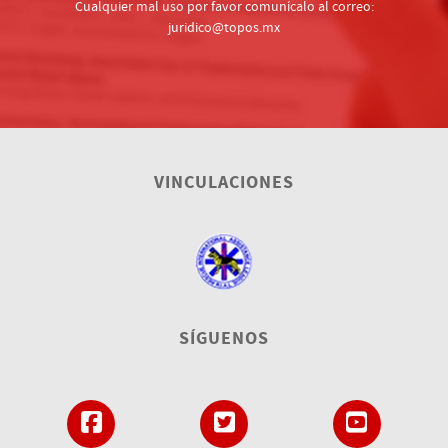
Cualquier mal uso por favor comunícalo al correo:
juridico@topos.mx
VINCULACIONES
SÍGUENOS