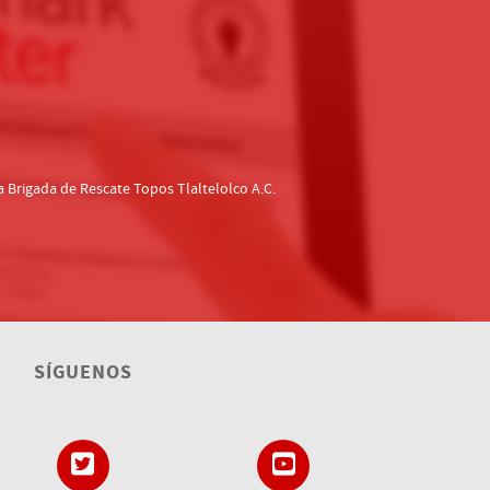
 Brigada de Rescate Topos Tlaltelolco A.C.
SÍGUENOS