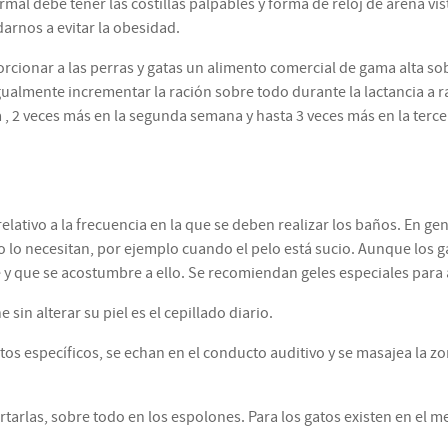
mal debe tener las costillas palpables y forma de reloj de arena v
arnos a evitar la obesidad.
rcionar a las perras y gatas un alimento comercial de gama alta so
gualmente incrementar la ración sobre todo durante la lactancia a r
 2 veces más en la segunda semana y hasta 3 veces más en la terce
lativo a la frecuencia en la que se deben realizar los baños. En gen
lo necesitan, por ejemplo cuando el pelo está sucio. Aunque los g
te y que se acostumbre a ello. Se recomiendan geles especiales par
in alterar su piel es el cepillado diario.
tos específicos, se echan en el conducto auditivo y se masajea la z
tarlas, sobre todo en los espolones. Para los gatos existen en el 