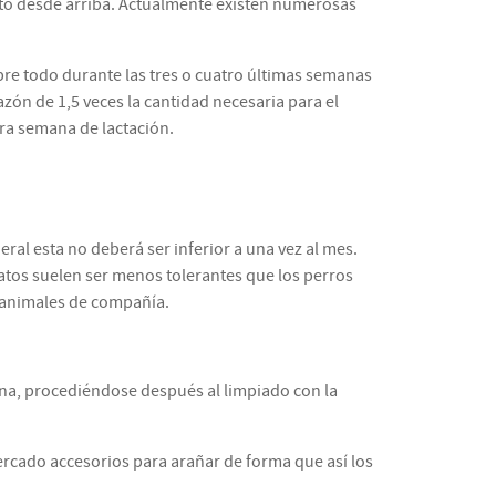
isto desde arriba. Actualmente existen numerosas
bre todo durante las tres o cuatro últimas semanas
azón de 1,5 veces la cantidad necesaria para el
ra semana de lactación.
eral esta no deberá ser inferior a una vez al mes.
atos suelen ser menos tolerantes que los perros
a animales de compañía.
ona, procediéndose después al limpiado con la
mercado accesorios para arañar de forma que así los