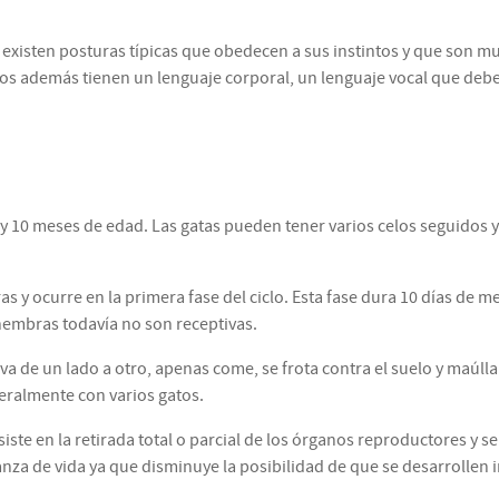
n existen posturas típicas que obedecen a sus instintos y que son m
gatos además tienen un lenguaje corporal, un lenguaje vocal que de
 y 10 meses de edad. Las gatas pueden tener varios celos seguidos y 
s y ocurre en la primera fase del ciclo. Esta fase dura 10 días de m
 hembras todavía no son receptivas.
va de un lado a otro, apenas come, se frota contra el suelo y maúl
neralmente con varios gatos.
iste en la retirada total o parcial de los órganos reproductores y 
nza de vida ya que disminuye la posibilidad de que se desarrollen