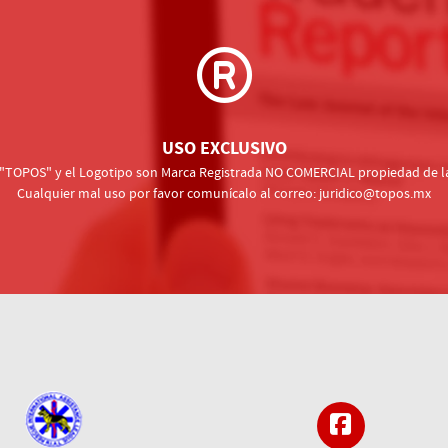
USO EXCLUSIVO
, "TOPOS" y el Logotipo son Marca Registrada NO COMERCIAL propiedad de la
Cualquier mal uso por favor comunícalo al correo:
juridico@topos.mx