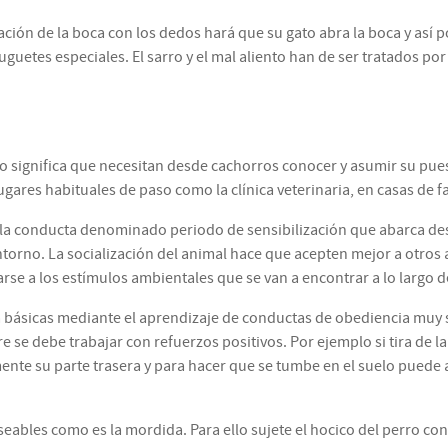
ción de la boca con los dedos hará que su gato abra la boca y así po
guetes especiales. El sarro y el mal aliento han de ser tratados por 
o significa que necesitan desde cachorros conocer y asumir su puesto
gares habituales de paso como la clínica veterinaria, en casas de fam
la conducta denominado periodo de sensibilización que abarca desde
ntorno. La socialización del animal hace que acepten mejor a otros
arse a los estímulos ambientales que se van a encontrar a lo largo d
ásicas mediante el aprendizaje de conductas de obediencia muy se
se debe trabajar con refuerzos positivos. Por ejemplo si tira de la
emente su parte trasera y para hacer que se tumbe en el suelo puede 
ables como es la mordida. Para ello sujete el hocico del perro c