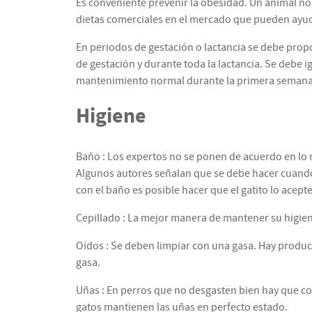
Es conveniente prevenir la obesidad. Un animal nor
dietas comerciales en el mercado que pueden ayud
En periodos de gestación o lactancia se debe propo
de gestación y durante toda la lactancia. Se debe i
mantenimiento normal durante la primera semana ,
Higiene
Baño : Los expertos no se ponen de acuerdo en lo re
Algunos autores señalan que se debe hacer cuando 
con el baño es posible hacer que el gatito lo acep
Cepillado : La mejor manera de mantener su higiene s
Oídos : Se deben limpiar con una gasa. Hay produc
gasa.
Uñas : En perros que no desgasten bien hay que cor
gatos mantienen las uñas en perfecto estado.